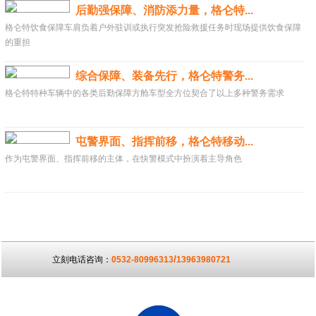
后勤强保障、消防添力量，格仑特...
格仑特饮食保障车肩负着户外驻训或执行突发抢险救援任务时现场提供饮食保障
的重担
综合保障、装备先行，格仑特警务...
格仑特特种车辆中的各类后勤保障方舱车型全方位契合了以上多种警务需求
屯警界面、指挥前移，格仑特移动...
作为屯警界面、指挥前移的主体，在快警模式中扮演着主导角色
/
立刻电话咨询：
0532-80996313
13963980721