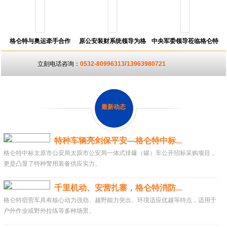
格仑特与奥运牵手合作
原公安装财系统领导为格
中央军委领导莅临格仑特
仑特颁奖
北京展会现场
/
立刻电话咨询：
0532-80996313
13963980721
最新动态
特种车辆亮剑保平安—格仑特中标...
格仑特中标太原市公安局太原市公安局一体式排爆（罐）车公开招标采购项目，
更是凸显了特种警用装备供应实力。
千里机动、安营扎寨，格仑特消防...
格仑特宿营车具有核心动力强劲、越野能力突出、环境适应优越等特点，适用于
户外作业或野外拉练等多种场景。