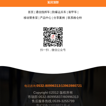
返回顶部
首页
|
通信指挥车
|
防爆运兵车
|
装甲车
|
移动警务室
|
产品中心
|
分享案例
|
联系格仑特
扫一扫，微信公众号
0532-80996313
13963980721
电话咨询:
/
Copyright ©2012 版权所有
市场部:0532-80995837/80996313
售后服务热线:0539-3255799
鲁ICP备11018821号-4