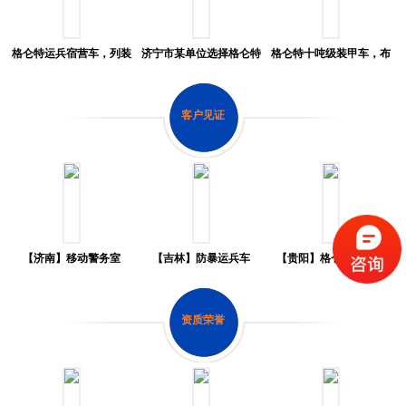
格仑特运兵宿营车，列装
济宁市某单位选择格仑特
格仑特十吨级装甲车，布
贵州省某单位
水炮车
防内蒙古锡林郭勒大...
客户见证
【济南】移动警务室
【吉林】防暴运兵车
【贵阳】格仑特指挥车
资质荣誉