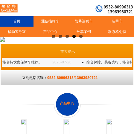
首页
通信指挥车
防暴运兵车
装甲车
移动警务室
产品中心
分享案例
联系格仑特
重大资讯
格仑特饮食保障车推荐。
2026-07-28
综合保障、装备先行，格仑特警
/
立刻电话咨询：
0532-80996313
13963980721
产品中心