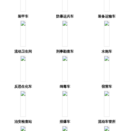
装甲车
防暴运兵车
装备运输车
流动卫生间
刑事勘查车
水炮车
反恐生化车
缉毒车
宿营车
治安检查站
排爆车
流动车管所