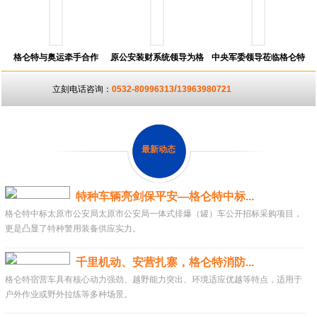
格仑特与奥运牵手合作
原公安装财系统领导为格
中央军委领导莅临格仑特
仑特颁奖
北京展会现场
/
立刻电话咨询：
0532-80996313
13963980721
最新动态
特种车辆亮剑保平安—格仑特中标...
格仑特中标太原市公安局太原市公安局一体式排爆（罐）车公开招标采购项目，
更是凸显了特种警用装备供应实力。
千里机动、安营扎寨，格仑特消防...
格仑特宿营车具有核心动力强劲、越野能力突出、环境适应优越等特点，适用于
户外作业或野外拉练等多种场景。