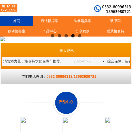
首页
通信指挥车
防暴运兵车
装甲车
移动警务室
产品中心
分享案例
联系格仑特
重大资讯
消防添力量，格仑特饮食保障车推荐。
2026-07-28
综合保障、装备
/
立刻电话咨询：
0532-80996313
13963980721
产品中心