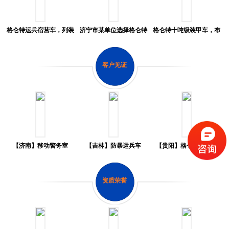
格仑特运兵宿营车，列装
济宁市某单位选择格仑特
格仑特十吨级装甲车，布
贵州省某单位
水炮车
防内蒙古锡林郭勒大...
客户见证
【济南】移动警务室
【吉林】防暴运兵车
【贵阳】格仑特指挥车
资质荣誉