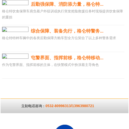
后勤强保障、消防添力量，格仑特...
格仑特饮食保障车肩负着户外驻训或执行突发抢险救援任务时现场提供饮食保障
的重担
综合保障、装备先行，格仑特警务...
格仑特特种车辆中的各类后勤保障方舱车型全方位契合了以上多种警务需求
屯警界面、指挥前移，格仑特移动...
作为屯警界面、指挥前移的主体，在快警模式中扮演着主导角色
/
立刻电话咨询：
0532-80996313
13963980721