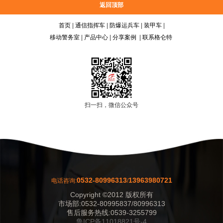
返回顶部
首页
|
通信指挥车
|
防爆运兵车
|
装甲车
|
移动警务室
|
产品中心
|
分享案例
|
联系格仑特
扫一扫，微信公众号
0532-80996313
13963980721
电话咨询:
/
Copyright ©2012 版权所有
市场部:0532-80995837/80996313
售后服务热线:0539-3255799
鲁ICP备11018821号-4