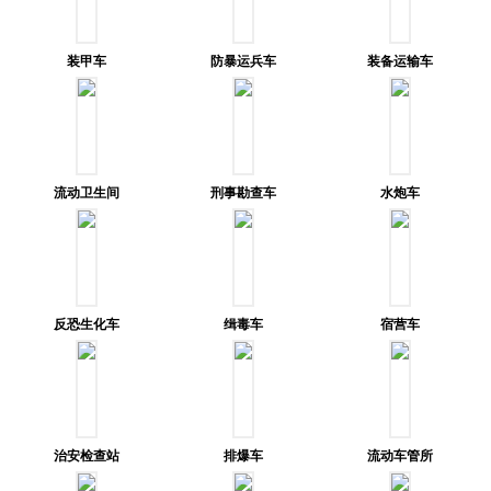
装甲车
防暴运兵车
装备运输车
流动卫生间
刑事勘查车
水炮车
反恐生化车
缉毒车
宿营车
治安检查站
排爆车
流动车管所