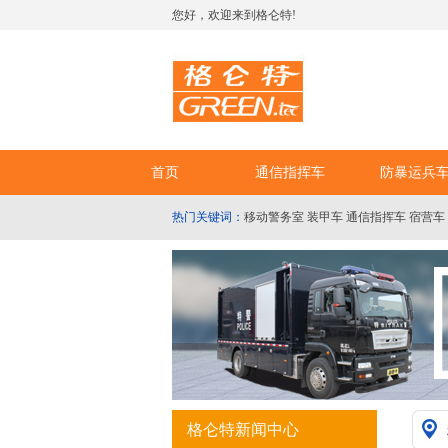
您好，欢迎来到格仑特!
首页
通信指挥车
防暴运兵
热门关键词：
移动警务室
装甲车
通信指挥车
宿营车
格仑特新闻中心