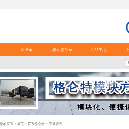
车
装甲车
移动警务室
产品中心
您的位置：
首页
>
联系格仑特
>
荣誉资质