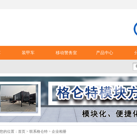
车
装甲车
移动警务室
产品中心
您的位置：
首页
>
联系格仑特
>
企业相册