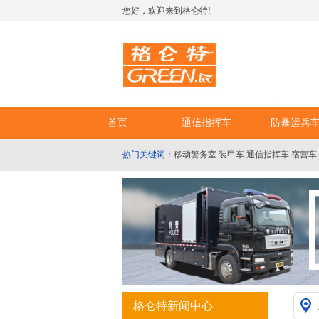
您好，欢迎来到格仑特!
首页
通信指挥车
防暴运兵
热门关键词：
移动警务室
装甲车
通信指挥车
宿营车
格仑特新闻中心